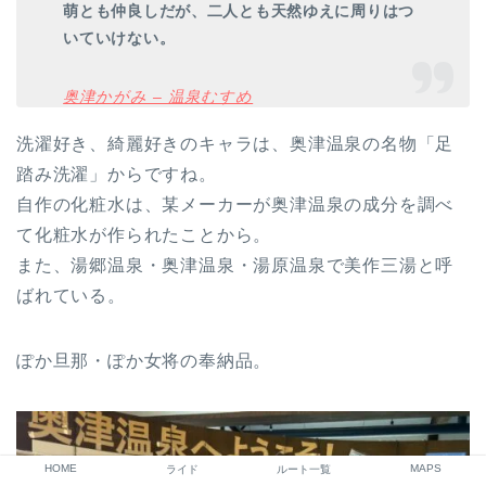
萌とも仲良しだが、二人とも天然ゆえに周りはつ
いていけない。
奥津かがみ – 温泉むすめ
洗濯好き、綺麗好きのキャラは、奥津温泉の名物「足
踏み洗濯」からですね。
自作の化粧水は、某メーカーが奥津温泉の成分を調べ
て化粧水が作られたことから。
また、湯郷温泉・奥津温泉・湯原温泉で美作三湯と呼
ばれている。
ぽか旦那・ぽか女将の奉納品。
HOME
MAPS
ライド
ルート一覧