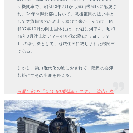
ク機関車で、昭和23年7月から津山機関区に配属さ
れ、24年間県北部において、戦後復興の担い手と
して客貨輸送のため走り続けて来た。その間、昭
和37年10月の岡山国体には、お召し列車を、昭和
46年3月津山線ディーゼル化の際は”サヨナラＳ
Ｌ”の牽引機として、地域住民に親しまれた機関車
である。
しかし、動力近代化の波におされて、陸奥の会津
若松にてその生涯を終える。
可愛い顔の「Ｃ11-80機関車」です。- 津山瓦版