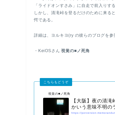
「ライドオンすさみ」に自走で前入りす
しかし、清滝峠を登るだけのために来る
愕である。
詳細は、ヨルキヨ(ry の彼らのブログを参
・KeiOSさん
視覚の■ノ死角
視覚の■ノ死角
【大阪】夜の清滝
かいう意味不明の
https://perversion-memorandu