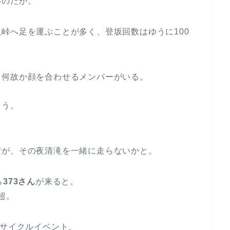
いのだが。
峠へ足を運ぶことが多く、登坂回数はゆうに100
、何故か顔を合わせるメンバーがいる。
ろう。
だが、その夜清滝を一緒に走らないかと。
ら
373さん
が来ると。
超。
るサイクルイベント、