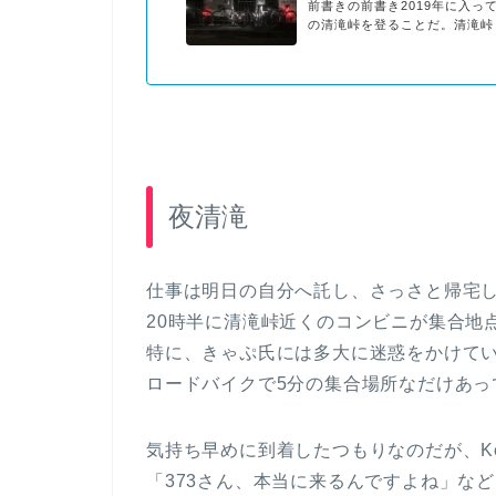
前書きの前書き2019年に入
の清滝峠を登ることだ。清滝峠
生駒道路）の峠である。なお、
夜清滝
仕事は明日の自分へ託し、さっさと帰宅
20時半に清滝峠近くのコンビニが集合地
特に、きゃぷ氏には多大に迷惑をかけて
ロードバイクで5分の集合場所なだけあっ
気持ち早めに到着したつもりなのだが、Ke
「373さん、本当に来るんですよね」な