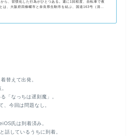
ってから、習慣化した行為がひとつある。週に1回程度、自転車で夜
とは、大阪府四條畷市と奈良県生駒市を結ぶ、国道163号（清滝
現在の国道163号は清滝トンネルを
し着替えて出発。
点。
いる「なっちは遅刻魔」。
て、今回は問題なし。
iOS氏は到着済み。
どと話しているうちに到着。