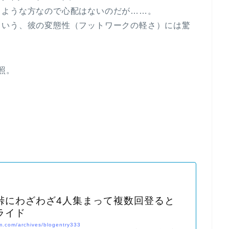
るような方なので心配はないのだが……。
という、彼の変態性（フットワークの軽さ）には驚
照。
峠にわざわざ4人集まって複数回登ると
ライド
m.com/archives/blogentry333