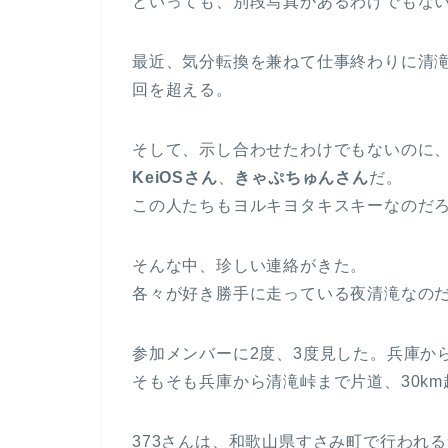
といっても、別段写真があるわけでもな
最近、気分転換を兼ねて仕事終わりに清滝
回を超える。
そして、示し合わせたわけでもないのに
KeiOSさん
、
きゃぷちゅんさん
だ。
この人たちもヨルキヨタキスキーなのだ
そんな中、珍しい連絡がきた。
各々が好き勝手に走っている夜清滝なの
参加メンバーに2度、3度見した。兵庫か
そもそも兵庫から清滝峠まで片道、30km
373さんは、和歌山県すさみ町で行われ