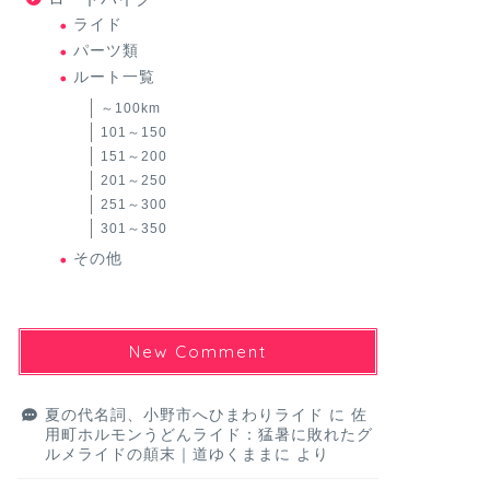
ライド
パーツ類
ルート一覧
～100km
101～150
151～200
201～250
251～300
301～350
その他
New Comment
夏の代名詞、小野市へひまわりライド
に
佐
用町ホルモンうどんライド：猛暑に敗れたグ
ルメライドの顛末｜道ゆくままに
より