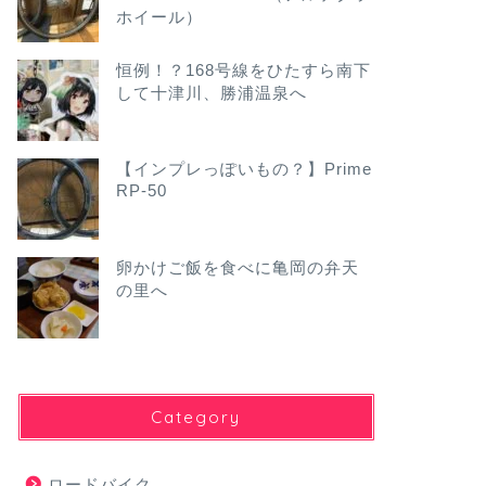
ホイール）
恒例！？168号線をひたすら南下
して十津川、勝浦温泉へ
【インプレっぽいもの？】Prime
RP-50
卵かけご飯を食べに亀岡の弁天
の里へ
Category
ロードバイク