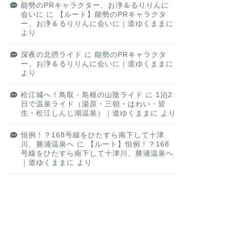
能勢のPRキャラクター、お浄＆るりりんに
会いに
に
【ルート】能勢のPRキャラクタ
ー、お浄＆るりりんに会いに｜道ゆくままに
より
深夜の北摂ライド
に
能勢のPRキャラクタ
ー、お浄＆るりりんに会いに｜道ゆくままに
より
松江城へ！鳥取・島根の山陰ライド
に
1泊2
日で温泉ライド（湯原・三朝・はわい・皆
生・松江しんじ湖温泉）｜道ゆくままに
より
恒例！？168号線をひたすら南下して十津
川、勝浦温泉へ
に
【ルート】恒例！？168
号線をひたすら南下して十津川、勝浦温泉へ
｜道ゆくままに
より