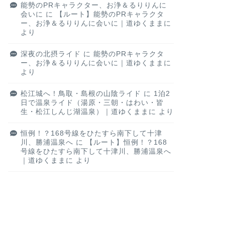
能勢のPRキャラクター、お浄＆るりりんに
会いに
に
【ルート】能勢のPRキャラクタ
ー、お浄＆るりりんに会いに｜道ゆくままに
より
深夜の北摂ライド
に
能勢のPRキャラクタ
ー、お浄＆るりりんに会いに｜道ゆくままに
より
松江城へ！鳥取・島根の山陰ライド
に
1泊2
日で温泉ライド（湯原・三朝・はわい・皆
生・松江しんじ湖温泉）｜道ゆくままに
より
恒例！？168号線をひたすら南下して十津
川、勝浦温泉へ
に
【ルート】恒例！？168
号線をひたすら南下して十津川、勝浦温泉へ
｜道ゆくままに
より