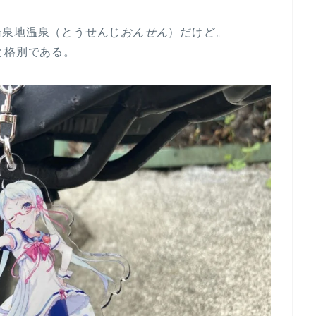
湯泉地温泉（とうせんじ
おんせん
）だけど。
と格別である。