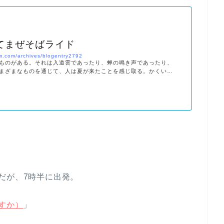
てまぜそばライド
m.com/archives/blogentry2792
ものがある。それは入道雲であったり、蝉の鳴き声であったり、
まざまなものを通じて、人は夏が来たことを感じ取る。かくいう
風物詩がもたらすある種の憧憬には理解を示
だが、7時半に出発。
あすか）
」
。