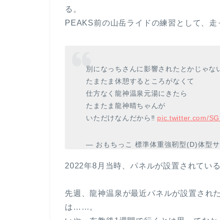
る。
PEAKS前の山岳ライドの練習として、
別になっちさんに影響されたとかじゃない
たまたま休憩するところがなくて
仕方なく龍神温泉元湯にきたら
たまたま龍神晴ちゃんが
いただけなんだから‼️
pic.twitter.com/S
— おもちっこ 標準体重強靭型(D)体型サイ
2022年8月当時、パネルが設置されて
先週、龍神温泉が最近パネルが設置され
は……。