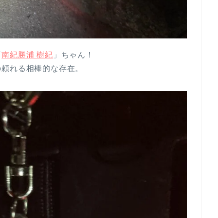
「
南紀勝浦 樹紀
」ちゃん！
の頼れる相棒的な存在。