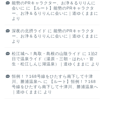
能勢のPRキャラクター、お浄＆るりりんに
会いに
に
【ルート】能勢のPRキャラクタ
ー、お浄＆るりりんに会いに｜道ゆくままに
より
深夜の北摂ライド
に
能勢のPRキャラクタ
ー、お浄＆るりりんに会いに｜道ゆくままに
より
松江城へ！鳥取・島根の山陰ライド
に
1泊2
日で温泉ライド（湯原・三朝・はわい・皆
生・松江しんじ湖温泉）｜道ゆくままに
より
恒例！？168号線をひたすら南下して十津
川、勝浦温泉へ
に
【ルート】恒例！？168
号線をひたすら南下して十津川、勝浦温泉へ
｜道ゆくままに
より