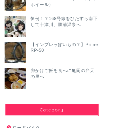
ホイール）
恒例！？168号線をひたすら南下
して十津川、勝浦温泉へ
【インプレっぽいもの？】Prime
RP-50
卵かけご飯を食べに亀岡の弁天
の里へ
Category
ロードバイク