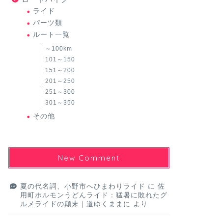
ライド
パーツ類
ルート一覧
～100km
101～150
151～200
201～250
251～300
301～350
その他
New Comment
夏の代名詞、小野市へひまわりライド
に
佐
用町ホルモンうどんライド：猛暑に敗れたグ
ルメライドの顛末｜道ゆくままに
より