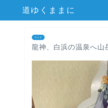
道ゆくままに
ライド
龍神、白浜の温泉へ山