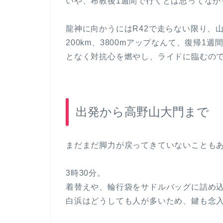
いや、布教後1週間で行くとは思ってなか
龍神に向かうにはR42で走らない限り、
200km、3800mアップなんて、復帰
となく対抗心を燃やし、ライドに臨むの
出発から高野山大門まで
まだまだ脚力が戻ってきていないことも
3時30分。
着替えや、輪行袋をサドルバッグに詰め
白浜はどうしても人が多いため、鍵も念